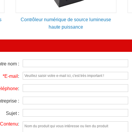
s
Contrôleur numérique de source lumineuse
haute puissance
tre nom :
*E-mail
:
éléphone
:
treprise :
Sujet :
*Contenu
: