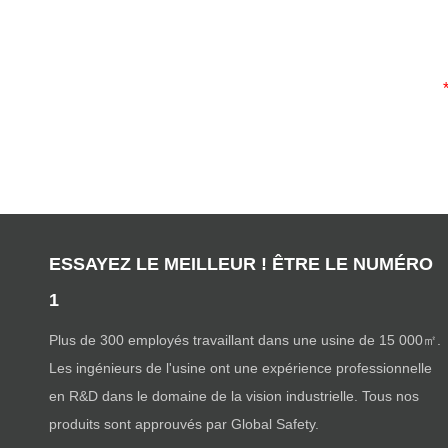
ESSAYEZ LE MEILLEUR ! ÊTRE LE NUMÉRO
1
Plus de 300 employés travaillant dans une usine de 15 000㎡.
Les ingénieurs de l'usine ont une expérience professionnelle
en R&D dans le domaine de la vision industrielle. Tous nos
produits sont approuvés par Global Safety.