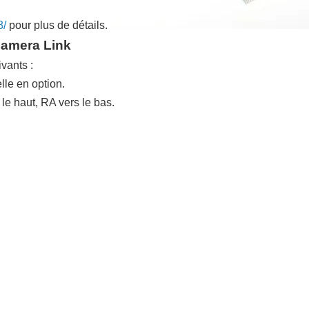
8/
pour plus de détails.
Camera Link
vants :
le en option.
 le haut, RA vers le bas.