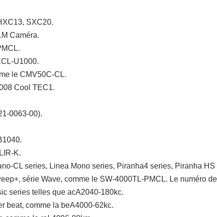
 HXC13, SXC20.
1M Caméra.
-PMCL.
 XCL-U1000.
omme le CMV50C-CL.
-008 Cool TEC1.
21-0063-00).
 B1040.
LIR-K.
ano-CL series, Linea Mono series, Piranha4 series, Piranha HS 
ie Sweep+, série Wave, comme le SW-4000TL-PMCL. Le numéro d
ic series telles que acA2040-180kc.
er beat, comme la beA4000-62kc.