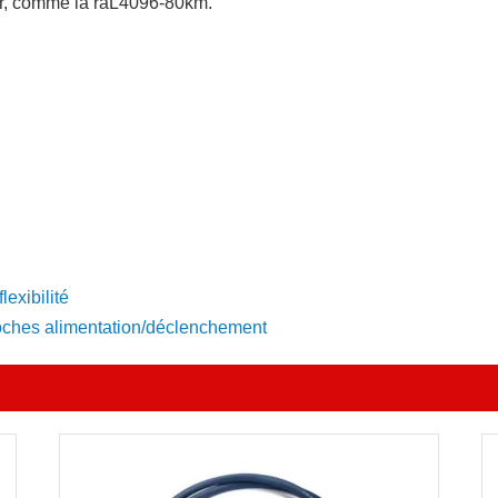
er, comme la raL4096-80km.
exibilité
ches alimentation/déclenchement