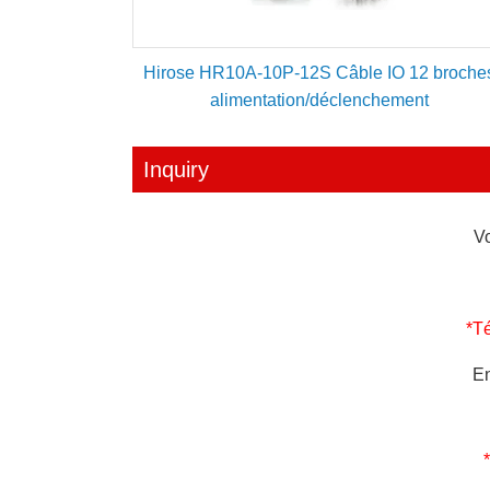
Hirose HR10A-10P-12S Câble IO 12 broche
alimentation/déclenchement
Inquiry
Vo
*T
En