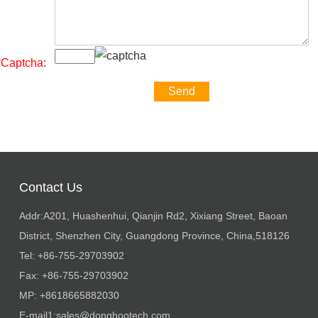
*Captcha
:
Contact Us
Addr:A201, Huashenhui, Qianjin Rd2, Xixiang Street, Baoan
District, Shenzhen City, Guangdong Province, China,518126
Tel: +86-755-29703902
Fax: +86-755-29703902
MP: +8618665882030
E-mail1:
sales@donghootech.com