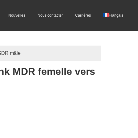
Nouvelles
Nous contacter
Carrières
Français
 SDR mâle
nk MDR femelle vers