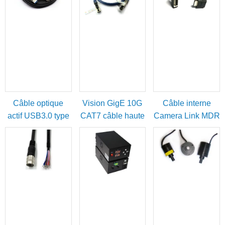
Câble optique
Vision GigE 10G
Câble interne
actif USB3.0 type
CAT7 câble haute
Camera Link MDR
A mâle vers micro-
flexibilité
femelle vers SDR
B avec vis de
mâle
blocage