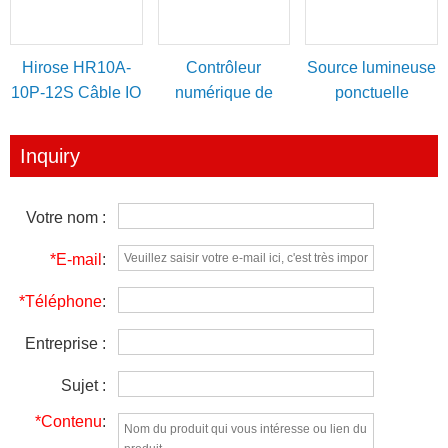
Hirose HR10A-
Contrôleur
Source lumineuse
10P-12S Câble IO
numérique de
ponctuelle
12 broches
source lumineuse
alimentation/déclenchement
haute puissance
Inquiry
Votre nom :
*E-mail
:
*Téléphone
:
Entreprise :
Sujet :
*Contenu
: